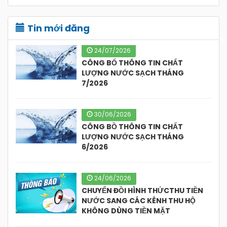
Tin mới đăng
24/07/2026
CÔNG BỐ THÔNG TIN CHẤT
LƯỢNG NƯỚC SẠCH THÁNG
7/2026
30/06/2026
CÔNG BỒ THÔNG TIN CHẤT
LƯỢNG NƯỚC SẠCH THÁNG
6/2026
24/06/2026
CHUYỂN ĐỒI HÌNH THỨCTHU TIỀN
NƯỚC SANG CÁC KÊNH THU HỘ
KHÔNG DÙNG TIỀN MẶT